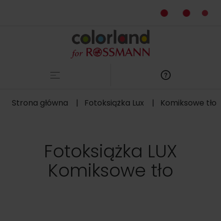
Główna
nawigacja
Ścieżka
Strona główna
Fotoksiążka Lux
Komiksowe tło
nawigacyjna
Fotoksiążka LUX
Komiksowe tło