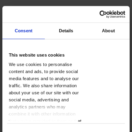
87
00
Cena
zł
Cena wyjściowa za
28
stron
Consent
Details
About
Z kodem:
65
25
ROSWAKACJE
This website uses cookies
Najniższa cena z 30 dni: 65.25 zł
We use cookies to personalise
Kod ważny do:
27.08.2026
content and ads, to provide social
Wybierz format:
media features and to analyse our
traffic. We also share information
LUX 20x20
about your use of our site with our
social media, advertising and
analytics partners who may
combine it with other information
PROJEKTUJ
that you’ve provided to them or that
they’ve collected from your use of
Consent