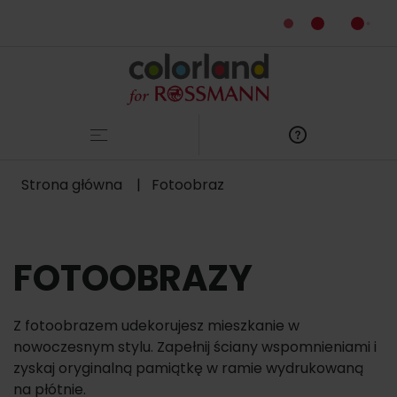
Główna
nawigacja
Ścieżka
Strona główna
Fotoobraz
nawigacyjna
FOTOOBRAZY
Z fotoobrazem udekorujesz mieszkanie w
nowoczesnym stylu. Zapełnij ściany wspomnieniami i
zyskaj oryginalną pamiątkę w ramie wydrukowaną
na płótnie.